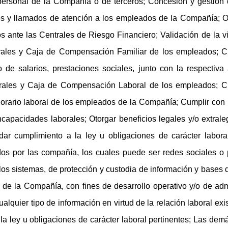
personal de la Compañía o de terceros; Concesión y gestión 
es y llamados de atención a los empleados de la Compañía; O
s ante las Centrales de Riesgo Financiero; Validación de la v
rales y Caja de Compensación Familiar de los empleados; C
 salarios, prestaciones sociales, junto con la respectiva a
rales y Caja de Compensación Laboral de los empleados; C
 horario laboral de los empleados de la Compañía; Cumplir con 
ncapacidades laborales; Otorgar beneficios legales y/o extral
dar cumplimiento a la ley u obligaciones de carácter labora
s por las compañía, los cuales puede ser redes sociales o p
 los sistemas, de protección y custodia de información y bases
r de la Compañía, con fines de desarrollo operativo y/o de ad
lquier tipo de información en virtud de la relación laboral ex
la ley u obligaciones de carácter laboral pertinentes; Las dem