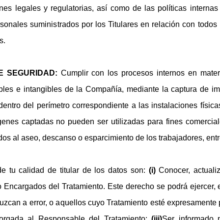
ones legales y regulatorias, así como de las políticas interna
sonales suministrados por los Titulares en relación con todos 
s.
DE SEGURIDAD:
Cumplir con los procesos internos en materi
gibles e intangibles de la Compañía, mediante la captura de i
entro del perímetro correspondiente a las instalaciones físic
ágenes captadas no pueden ser utilizadas para fines comercia
dos al aseo, descanso o esparcimiento de los trabajadores, entr
e tu calidad de titular de los datos son:
(i)
Conocer, actualiza
 Encargados del Tratamiento. Este derecho se podrá ejercer, en
duzcan a error, o aquellos cuyo Tratamiento esté expresamente
otorgada al Responsable del Tratamiento;
(iii)
Ser informado 